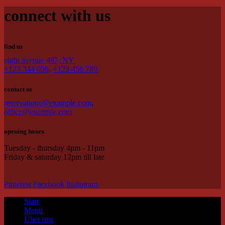
connect with us
find us
eight avenue 487, NY
+123 344 056
,
+123 456 789
contact us
reservations@example.com
,
office@example.com
opening hours
Tuesday - thursday 4pm - 11pm
Friday & saturday 12pm till late
Pinterest
Facebook
Instagram
Start
Menü
Über uns