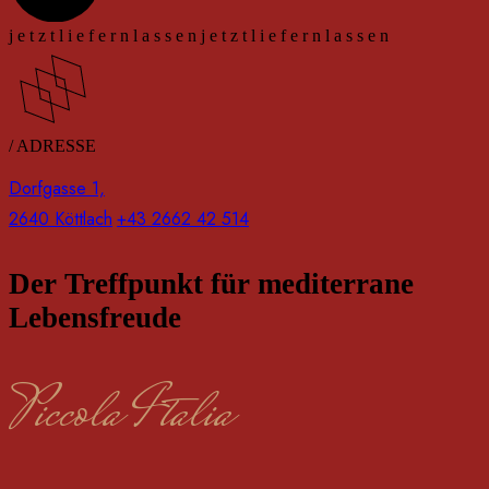
j
e
t
z
t
l
i
e
f
e
r
n
l
a
s
s
e
n
j
e
t
z
t
l
i
e
f
e
r
n
l
a
s
s
e
n
/ ADRESSE
Dorfgasse 1,
2640 Köttlach
+43 2662 42 514
Der Treffpunkt für mediterrane
Lebensfreude
Piccola Italia