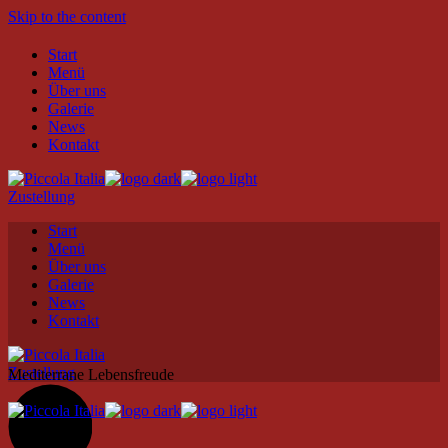
Skip to the content
Start
Menü
Über uns
Galerie
News
Kontakt
Zustellung
Start
Menü
Über uns
Galerie
News
Kontakt
Zustellung
Mediterrane Lebensfreude