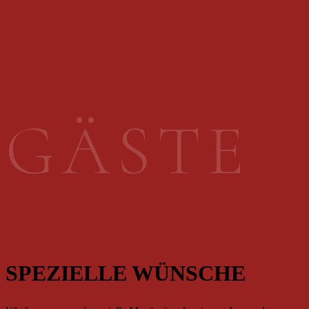
G
Ä
S
T
E
SPEZIELLE WÜNSCHE