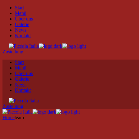
Skip
Start
to
Menü
the
Über uns
content
Galerie
News
Kontakt
Zustellung
Start
Menü
Über uns
Galerie
News
Kontakt
Zustellung
Home
team