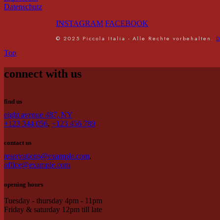
Datenschutz
INSTAGRAM
FACEBOOK
© 2025 Piccola Italia - Alle Rechte vorbehalten.
D
Top
connect with us
find us
eight avenue 487, NY
+123 344 056
,
+123 456 789
contact us
reservations@example.com
,
office@example.com
opening hours
Tuesday - thursday 4pm - 11pm
Friday & saturday 12pm till late