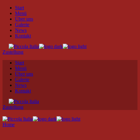
Skip
Start
to
Menü
the
Über uns
content
Galerie
News
Kontakt
Zustellung
Start
Menü
Über uns
Galerie
News
Kontakt
Zustellung
Home