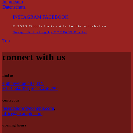
Impressum
Datenschutz
INSTAGRAM
FACEBOOK
© 2025 Piccola Italia - Alle Rechte vorbehalten.
Design & Hosting by COMPASS Digital
Top
connect with us
find us
eight avenue 487, NY
+123 344 056
,
+123 456 789
contact us
reservations@example.com
,
office@example.com
opening hours